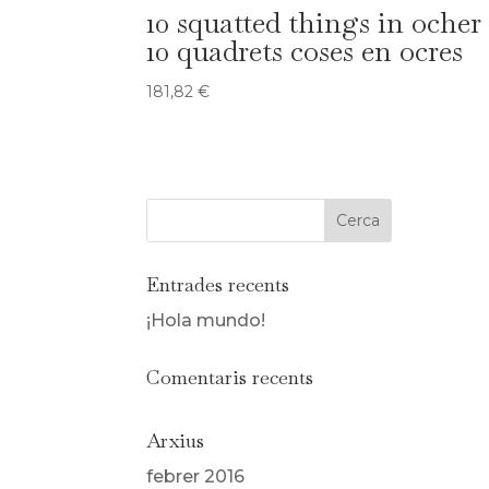
10 squatted things in ocher 
10 quadrets coses en ocres
181,82
€
Entrades recents
¡Hola mundo!
Comentaris recents
Arxius
febrer 2016