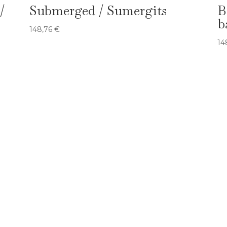
/
Submerged / Sumergits
B
b
148,76
€
14