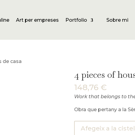
line
Art per empreses
Portfolio
Sobre mi
s de casa
4 pieces of hous
148,76
€
Work that belongs to th
Obra que pertany a la Sèr
quantitat
Afegeix a la cistel
de