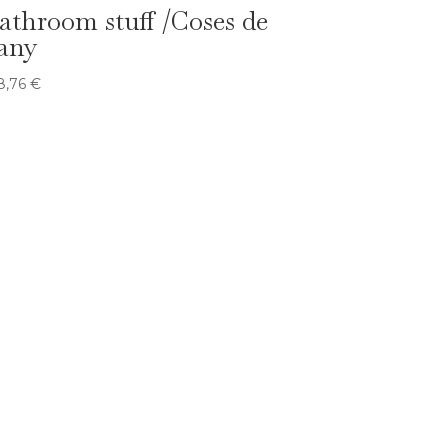
athroom stuff /Coses de
any
8,76
€