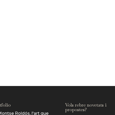
tfolio
Vols rebre novetats i
propostes?